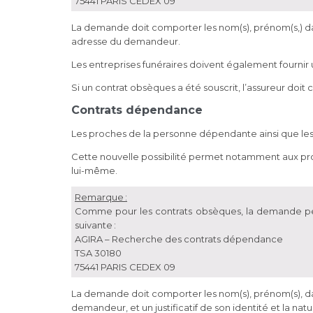
75441 PARIS CEDEX 09
La demande doit comporter les nom(s), prénom(s,) dat
adresse du demandeur.
Les entreprises funéraires doivent également fournir 
Si un contrat obsèques a été souscrit, l’assureur doit
Contrats dépendance
Les proches de la personne dépendante ainsi que les 
Cette nouvelle possibilité permet notamment aux proc
lui-même.
Remarque :
Comme pour les contrats obsèques, la demande peut 
suivante :
AGIRA – Recherche des contrats dépendance
TSA 30180
75441 PARIS CEDEX 09
La demande doit comporter les nom(s), prénom(s), dat
demandeur, et un justificatif de son identité et la n