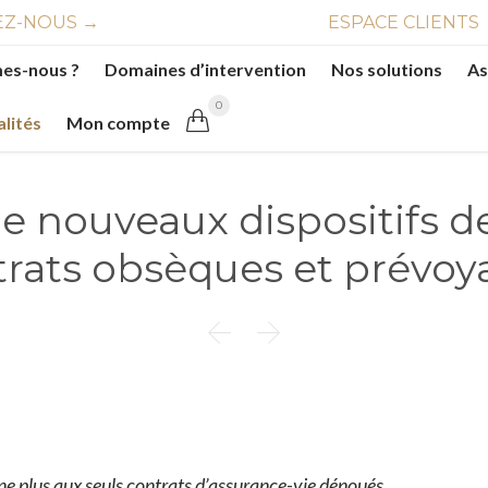
Z-NOUS →
ESPACE CLIENTS
es-nous ?
Domaines d’intervention
Nos solutions
As
0

alités
Mon compte
de nouveaux dispositifs d
trats obsèques et prévoy


e plus aux seuls contrats d’assurance-vie dénoués.