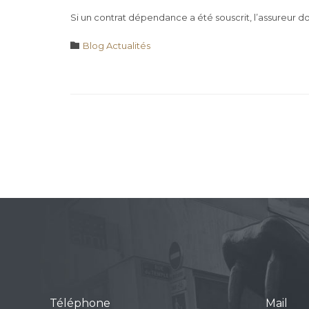
Si un contrat dépendance a été souscrit, l’assureur d
Category

Blog Actualités
Téléphone
Mail