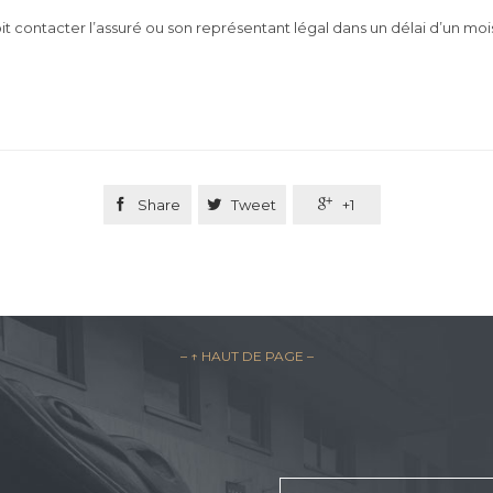
oit contacter l’assuré ou son représentant légal dans un délai d’un m

Share

Tweet

+1
– ↑ HAUT DE PAGE –