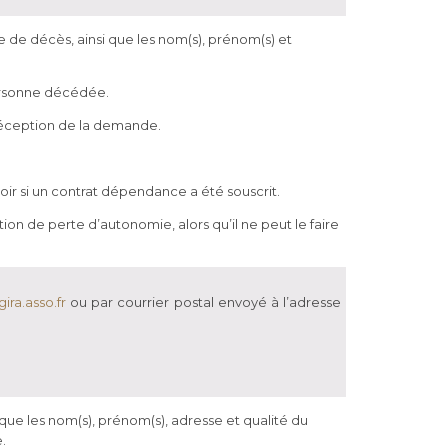
 de décès, ainsi que les nom(s), prénom(s) et
personne décédée.
a réception de la demande.
ir si un contrat dépendance a été souscrit.
n de perte d’autonomie, alors qu’il ne peut le faire
ira.asso.fr
ou par courrier postal envoyé à l’adresse
ue les nom(s), prénom(s), adresse et qualité du
.