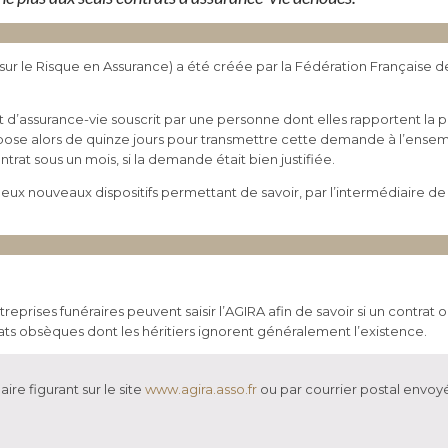
 sur le Risque en Assurance) a été créée par la Fédération Française d
t d’assurance-vie souscrit par une personne dont elles rapportent la 
dispose alors de quinze jours pour transmettre cette demande à l’en
rat sous un mois, si la demande était bien justifiée.
ux nouveaux dispositifs permettant de savoir, par l’intermédiaire de
eprises funéraires peuvent saisir l’AGIRA afin de savoir si un contrat
ats obsèques dont les héritiers ignorent généralement l’existence.
re figurant sur le site
www.agira.asso.fr
ou par courrier postal envoyé 