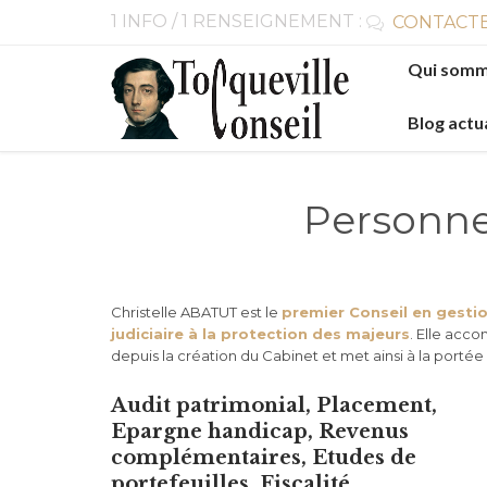
1 INFO / 1 RENSEIGNEMENT :
CONTACTE

Skip
Qui somm
to
content
Blog actu
Personne 
Christelle ABATUT est le
premier Conseil en gesti
judiciaire à la protection des majeurs
. Elle acc
depuis la création du Cabinet et met ainsi à la port
Audit patrimonial, Placement,
Epargne handicap, Revenus
complémentaires, Etudes de
portefeuilles, Fiscalité,