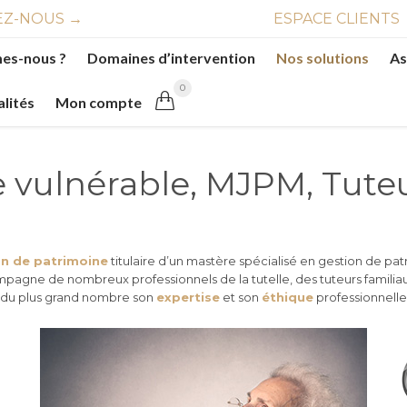
Z-NOUS →
ESPACE CLIENTS
es-nous ?
Domaines d’intervention
Nos solutions
As
0

alités
Mon compte
vulnérable, MJPM, Tuteu
on de patrimoine
titulaire d’un mastère spécialisé en gestion de pat
ompagne de nombreux professionnels de la tutelle, des tuteurs familia
ée du plus grand nombre son
expertise
et son
éthique
professionnelle