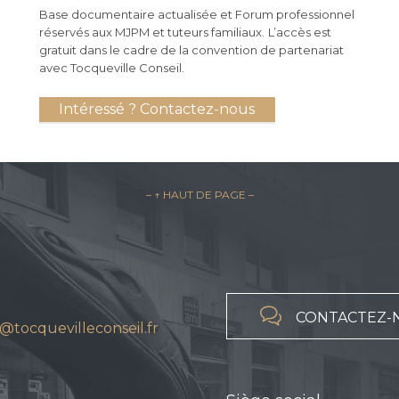
Base documentaire actualisée et Forum professionnel
réservés aux MJPM et tuteurs familiaux.
L’accès est
gratuit dans le cadre de la convention de partenariat
avec Tocqueville Conseil.
Intéressé ? Contactez-nous
– ↑ HAUT DE PAGE –

CONTACTEZ-
@tocquevilleconseil.fr