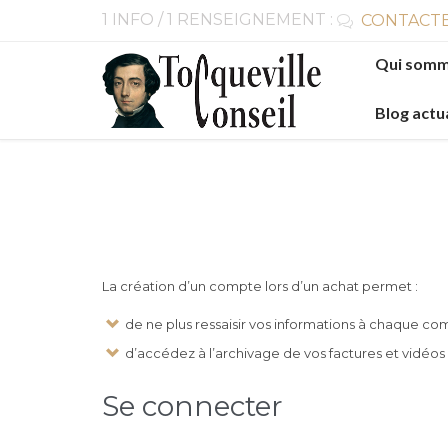
1 INFO / 1 RENSEIGNEMENT :
CONTACTE

Skip
Qui somm
to
content
Blog actu
La création d’un compte lors d’un achat permet :
de ne plus ressaisir vos informations à chaque 
d’accédez à l’archivage de vos factures et vidéo
Se connecter