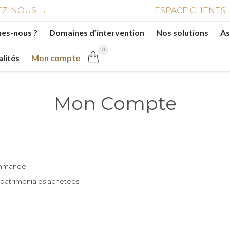
Z-NOUS →
ESPACE CLIENTS
es-nous ?
Domaines d’intervention
Nos solutions
As
0

alités
Mon compte
Mon Compte
commande
s patrimoniales achetées