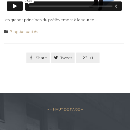
les grands principes du prélèvement à la source…
Category

Blog Actualités

Share

Tweet

+1
– ↑ HAUT DE PAGE –