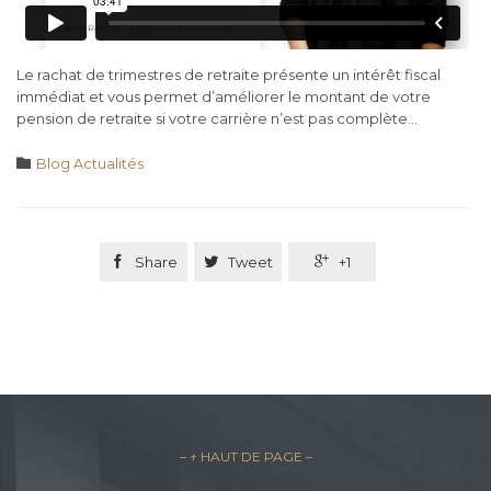
Le rachat de trimestres de retraite présente un intérêt fiscal
immédiat et vous permet d’améliorer le montant de votre
pension de retraite si votre carrière n’est pas complète…
Category

Blog Actualités

Share

Tweet

+1
– ↑ HAUT DE PAGE –