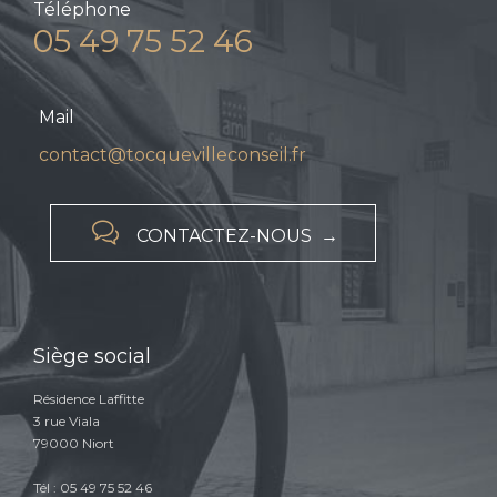
Téléphone
05 49 75 52 46
Mail
contact@tocquevilleconseil.fr

CONTACTEZ-NOUS →
Siège social
Résidence Laffitte
3 rue Viala
79000 Niort
Tél : 05 49 75 52 46