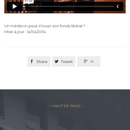
Un médecin peut-il louer son fonds libéral ?
Mise à jour : 14/04/2014

Share

Tweet

+1
– ↑ HAUT DE PAGE –