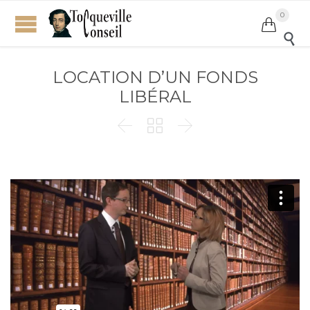
0


LOCATION D’UN FONDS
LIBÉRAL


