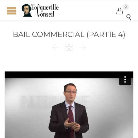
0


BAIL COMMERCIAL (PARTIE 4)


