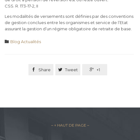
CSS. R. 173-17-2, II
Les modalités de versements sont définies par des conventions
de gestion conclues entre les organismes et service de l’Etat
assurant la gestion d’un régime obligatoire de retraite de base.
Category

Blog Actualités

Share

Tweet

+1
– ↑ HAUT DE PAGE –