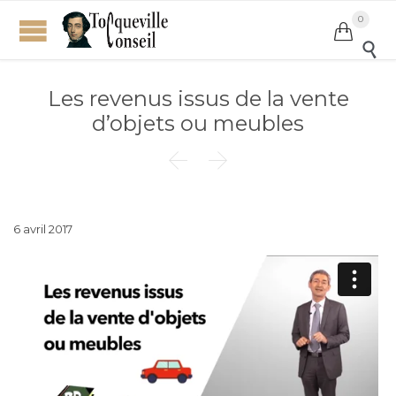
0


Les revenus issus de la vente
d’objets ou meubles


6 avril 2017