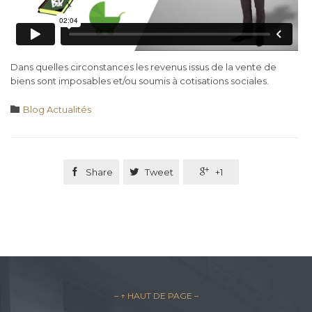
Dans quelles circonstances les revenus issus de la vente de
biens sont imposables et/ou soumis à cotisations sociales.
Category

Blog Actualités

Share

Tweet

+1
– ↑ HAUT DE PAGE –