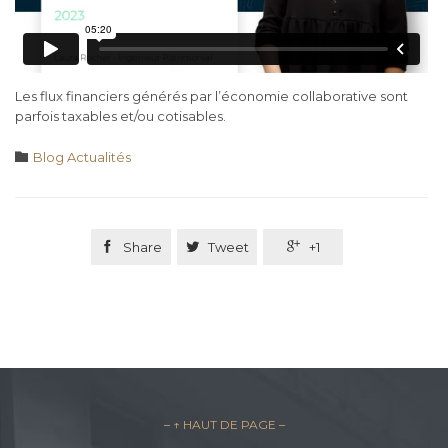
Les flux financiers générés par l’économie collaborative sont
parfois taxables et/ou cotisables.
Category

Blog Actualités

Share

Tweet

+1
– ↑ HAUT DE PAGE –