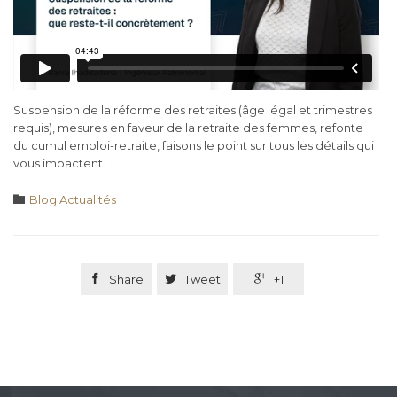
Suspension de la réforme des retraites (âge légal et trimestres
requis), mesures en faveur de la retraite des femmes, refonte
du cumul emploi-retraite, faisons le point sur tous les détails qui
vous impactent.
Category

Blog Actualités

Share

Tweet

+1