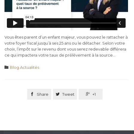
Vous êtes parent d’un enfant majeur, vous pouvez le rattacher à
votre foyer fiscal jusqu’à ses 25 ans ou le détacher. Selon votre
choix, l’impôt sur le revenu dont vous serez redevable différera
ce qui impactera votre taux de prélèvement à la source…
Category

Blog Actualités

Share

Tweet

+1