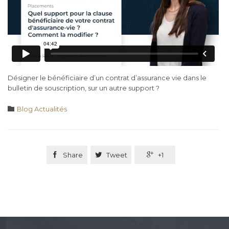
Désigner le bénéficiaire d’un contrat d’assurance vie dans le
bulletin de souscription, sur un autre support ?
Category

Blog Actualités

Share

Tweet

+1