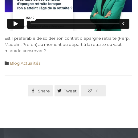
Est il préférable de solder son contrat d’épargne retraite (Perp,
Madelin, Prefon) au moment du départ à la retraite ou vaut il
mieux le conserver ?
Category

Blog Actualités

Share

Tweet

+1