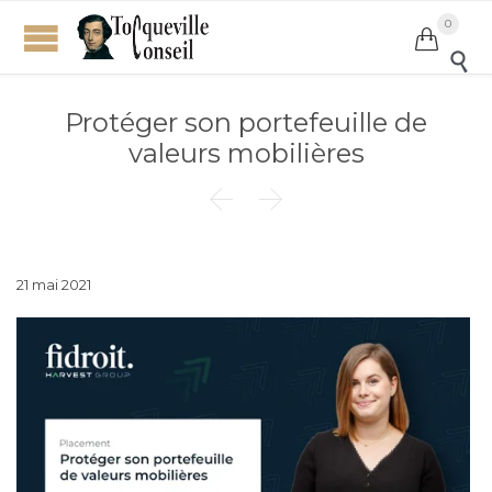
0


Protéger son portefeuille de
valeurs mobilières


21 mai 2021