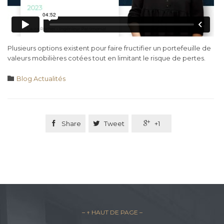
Plusieurs options existent pour faire fructifier un portefeuille de
valeurs mobilières cotées tout en limitant le risque de pertes.
Category

Blog Actualités

Share

Tweet

+1
– ↑ HAUT DE PAGE –