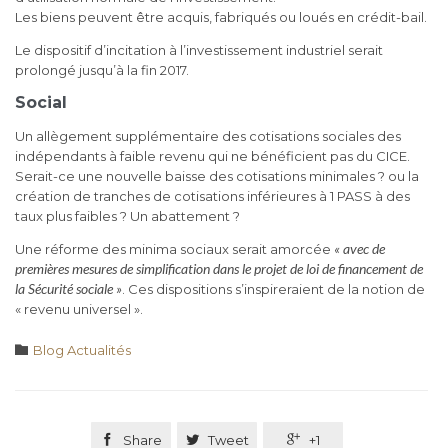
Les biens peuvent être acquis, fabriqués ou loués en crédit-bail.
Le dispositif d’incitation à l’investissement industriel serait
prolongé jusqu’à la fin 2017.
Social
Un allègement supplémentaire des cotisations sociales des
indépendants à faible revenu qui ne bénéficient pas du CICE.
Serait-ce une nouvelle baisse des cotisations minimales ? ou la
création de tranches de cotisations inférieures à 1 PASS à des
taux plus faibles ? Un abattement ?
« avec de
Une réforme des minima sociaux serait amorcée
premières mesures de simplification dans le projet de loi de financement de
la Sécurité sociale »
. Ces dispositions s’inspireraient de la notion de
« revenu universel ».
Category

Blog Actualités

Share

Tweet

+1