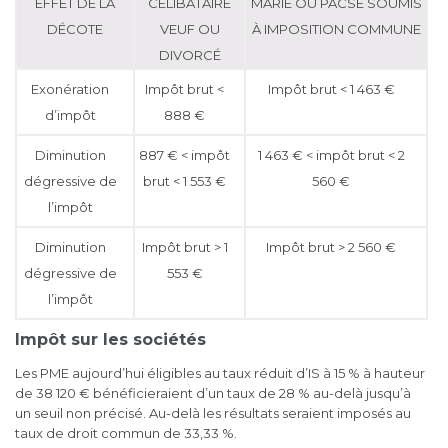
EFFET DE LA
CÉLIBATAIRE
MARIÉ OU PACSÉ SOUMIS
DÉCOTE
VEUF OU
À IMPOSITION COMMUNE
DIVORCÉ
Exonération
Impôt brut <
Impôt brut < 1 463 €
d’impôt
888 €
Diminution
887 € < impôt
1 463 € < impôt brut < 2
dégressive de
brut < 1 553 €
560 €
l’impôt
Diminution
Impôt brut > 1
Impôt brut > 2 560 €
dégressive de
553 €
l’impôt
Impôt sur les sociétés
Les PME aujourd’hui éligibles au taux réduit d’IS à 15 % à hauteur
de 38 120 € bénéficieraient d’un taux de 28 % au-delà jusqu’à
un seuil non précisé. Au-delà les résultats seraient imposés au
taux de droit commun de 33,33 %.