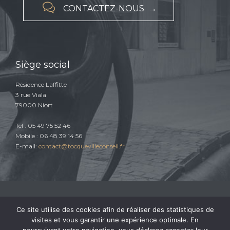

CONTACTEZ-NOUS →
Siège social
Résidence Laffitte
3 rue Viala
79000 Niort
Tél : 05 49 75 52 46
Mobile : 06 48 39 14 56
E-mail:
contact@tocquevilleconseil.fr
Ce site utilise des cookies afin de réaliser des statistiques de
© 2015 TOCQUEVILLE CONSEIL |
Conditions générales d'utilisation
|
Conditions générales de vente
|
Mentions légales
|
Politique de confidentialité
visites et vous garantir une expérience optimale. En