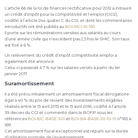
L’article 66 de la loi de finances rectificative pour 2012 a instauré
un crédit d’impôt pour la compétitivité et l’emploi (CICE),
codifié à l’article 244 quater C du CGI, et dont les commentaires
introductifs ont été publiés au
BOI-RICI-10-150
.
Il porte sur les rémunérations versées aux salariés au cours
d’une année civile qui n’excèdent pas 2,5 fois le SMIC. Son taux
est fixé à 6 %.
Un relèvement du crédit d’impôt compétitivité emploi a
également été annoncé.
Celui-ci passerait à 7 % sur les salaires versés à partir du 1er
janvier 2017.
Suramortissement
Il a été prévu initialement un amortissement fiscal dérogatoire
égal à 40 % du prix de revient des investissements éligibles
réalisés entre le 15 avril 2015 et le 15 avril 2016, codifié à l’article
39 decies du CGI et commenté dans le BOFiP sous les
références
BOI-BIC-BASE-100
et
BOI-BA-BASE-20-10-10
n°165 à
169.
Cet amortissement fiscal exceptionnel est réparti sur la durée
d’utilisation normale de l’investissement.