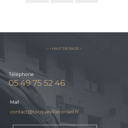
– ↑ HAUT DE PAGE –
Téléphone
05 49 75 52 46
Mail
contact@tocquevilleconseil.fr