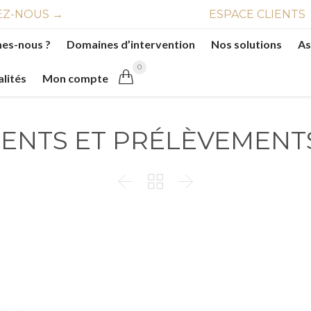
Z-NOUS →
ESPACE CLIENTS
es-nous ?
Domaines d’intervention
Nos solutions
As
0

alités
Mon compte
EMENTS ET PRÉLÈVEMENT


