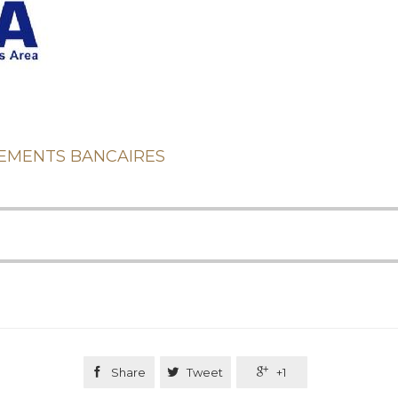
ÈVEMENTS BANCAIRES

Share

Tweet

+1