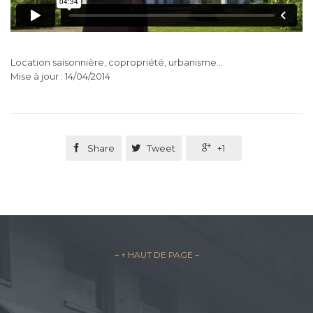
Location saisonnière, copropriété, urbanisme…
Mise à jour : 14/04/2014

Share

Tweet

+1
– ↑ HAUT DE PAGE –