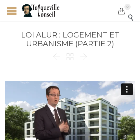
0


LOI ALUR : LOGEMENT ET
URBANISME (PARTIE 2)


