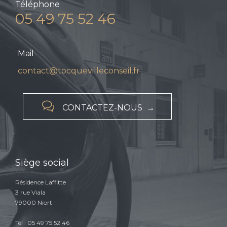
Téléphone
05 49 75 52 46
Mail
contact@tocquevilleconseil.fr

CONTACTEZ-NOUS →
Siège social
Résidence Laffitte
3 rue Viala
79000 Niort
Tél : 05 49 75 52 46