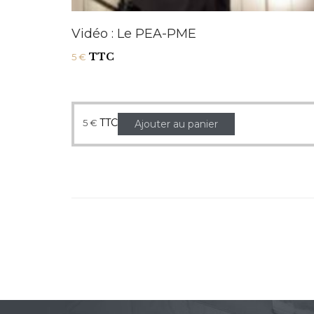
Vidéo : Le PEA-PME
TTC
5
€
TTC
5
€
Ajouter au panier