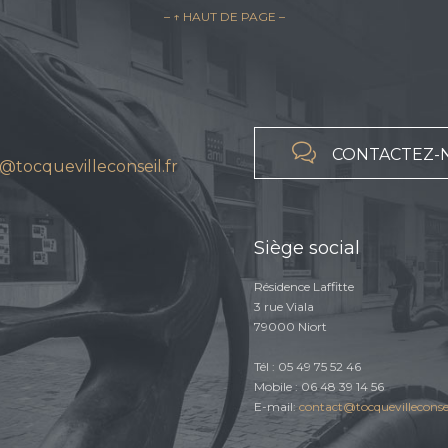
– ↑ HAUT DE PAGE –

CONTACTEZ-
@tocquevilleconseil.fr
Siège social
Résidence Laffitte
3 rue Viala
79000 Niort
Tél : 05 49 75 52 46
Mobile : 06 48 39 14 56
E-mail:
contact@tocquevilleconsei