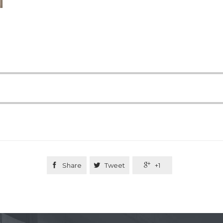

Share

Tweet

+1