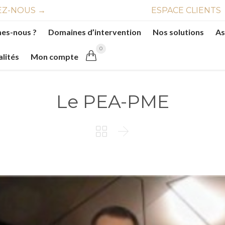
Z-NOUS →
ESPACE CLIENTS
es-nous ?
Domaines d’intervention
Nos solutions
As
0

alités
Mon compte
Le PEA-PME

