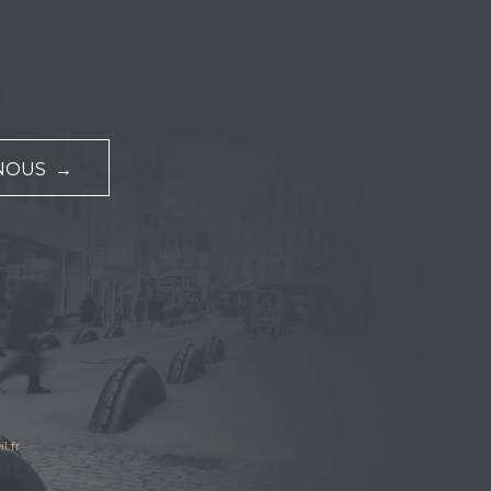
NOUS →
l.fr