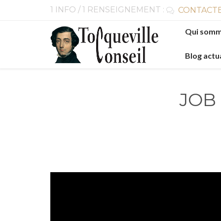
1 INFO / 1 RENSEIGNEMENT :
CONTACTE

Skip
Qui somm
to
content
Blog actu
JOB