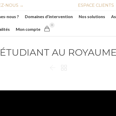
Z-NOUS →
ESPACE CLIENTS
es-nous ?
Domaines d’intervention
Nos solutions
As
0

alités
Mon compte
 ÉTUDIANT AU ROYAUME

