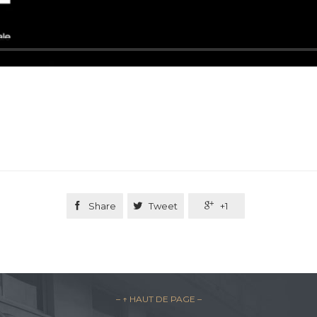

Share

Tweet

+1
– ↑ HAUT DE PAGE –