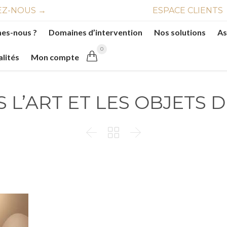
Z-NOUS →
ESPACE CLIENTS
es-nous ?
Domaines d’intervention
Nos solutions
As
0

alités
Mon compte
S L’ART ET LES OBJETS 


