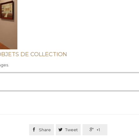
S OBJETS DE COLLECTION
ages.

Share

Tweet

+1