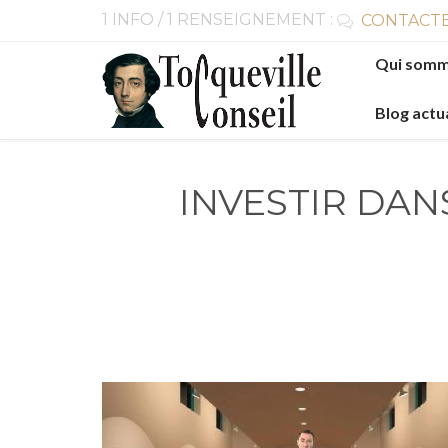
1 INFO / 1 RENSEIGNEMENT :
CONTACTE

Skip
Qui somm
to
content
Blog actu
INVESTIR DAN