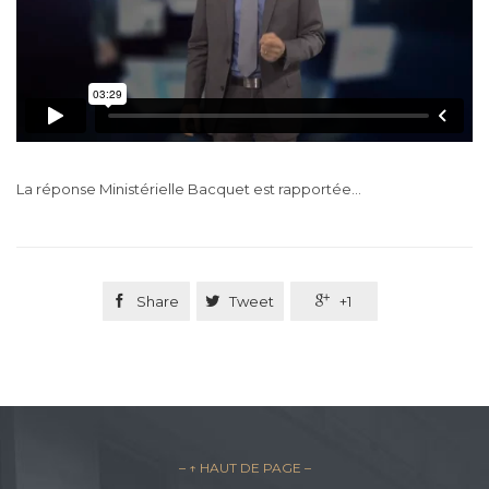
La réponse Ministérielle Bacquet est rapportée…

Share

Tweet

+1
– ↑ HAUT DE PAGE –