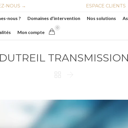
Z-NOUS →
ESPACE CLIENTS
es-nous ?
Domaines d’intervention
Nos solutions
As
0

alités
Mon compte
DUTREIL TRANSMISSIO

