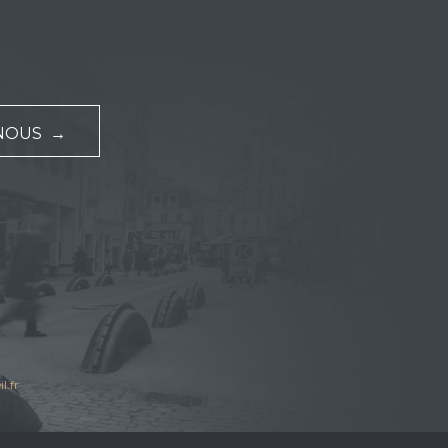
NOUS →
l.fr