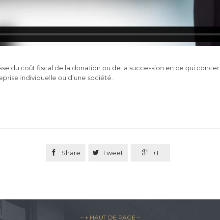
isse du coût fiscal de la donation ou de la succession en ce qui conce
reprise individuelle ou d’une société.

Share

Tweet

+1
– ↑ HAUT DE PAGE –