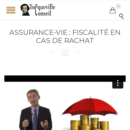
0


ASSURANCE-VIE : FISCALITÉ EN
CAS DE RACHAT


