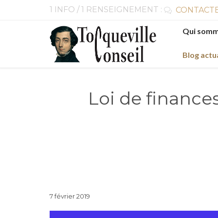
1 INFO / 1 RENSEIGNEMENT :
CONTACTE

Skip
Qui somm
to
content
Blog actu
Loi de finance
7 février 2019