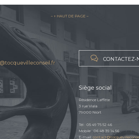
– ↑ HAUT DE PAGE –

CONTACTEZ-
@tocquevilleconseil.fr
Siège social
Résidence Laffitte
3 rue Viala
79000 Niort
Tél : 05 49 75 52 46
Mobile : 06 48 39 14 56
E-mail:
contact@tocquevilleconsei