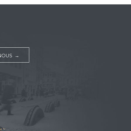
NOUS →
l.fr