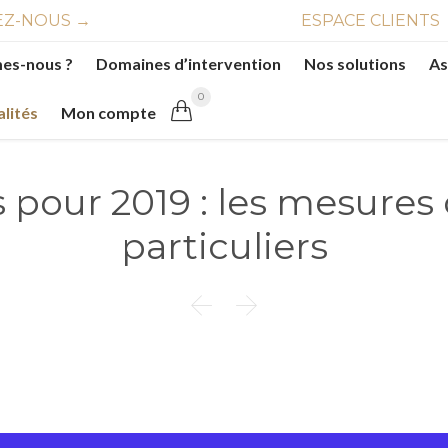
Z-NOUS →
ESPACE CLIENTS
es-nous ?
Domaines d’intervention
Nos solutions
As
0

alités
Mon compte
s pour 2019 : les mesures
particuliers

