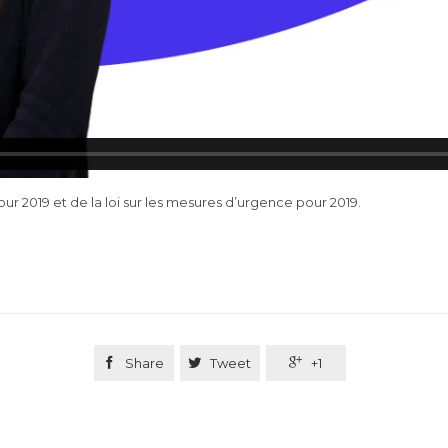
our 2019 et de la loi sur les mesures d’urgence pour 2019.

Share

Tweet

+1