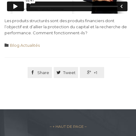
Les produits structurés sont des produits financiers dont
l’objectif est d’allier la protection du capital et la recherche de
performance. Comment fonctionnent-ils ?
Category

Blog Actualités

Share

Tweet

+1
– ↑ HAUT DE PAGE –