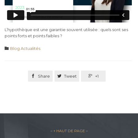
L’hypothèque est une garantie souvent utilisée : quels sont ses
points forts et points faibles ?
Category

Blog Actualités

Share

Tweet

+1
– ↑ HAUT DE PAGE –