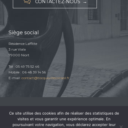

CONTACTEZ-NOUS →
Siège social
Résidence Laffitte
3 rue Viala
79000 Niort
Tél : 05 49 75 52 46
Mobile : 06 48 39 14 56
E-mail:
contact@tocquevilleconseil.fr
Ce site utilise des cookies afin de réaliser des statistiques de
© 2015 TOCQUEVILLE CONSEIL |
Conditions générales d'utilisation
|
visites et vous garantir une expérience optimale. En
Conditions générales de vente
|
Mentions légales
|
Politique de confidentialité
poursuivant votre navigation, vous déclarez accepter leur