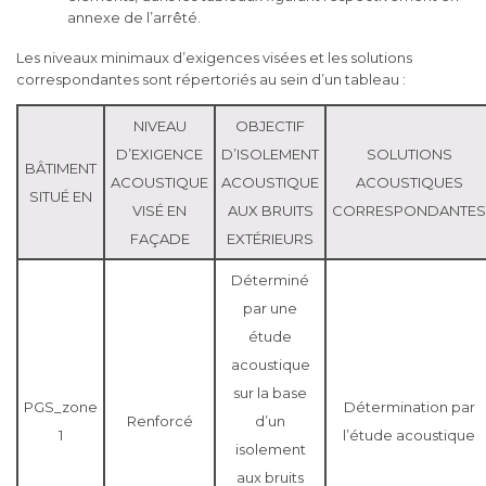
annexe de l’arrêté.
Les niveaux minimaux d’exigences visées et les solutions
correspondantes sont répertoriés au sein d’un tableau :
NIVEAU
OBJECTIF
D’EXIGENCE
D’ISOLEMENT
SOLUTIONS
BÂTIMENT
ACOUSTIQUE
ACOUSTIQUE
ACOUSTIQUES
SITUÉ EN
VISÉ EN
AUX BRUITS
CORRESPONDANTES
FAÇADE
EXTÉRIEURS
Déterminé
par une
étude
acoustique
sur la base
PGS_zone
Détermination par
Renforcé
d’un
1
l’étude acoustique
isolement
aux bruits