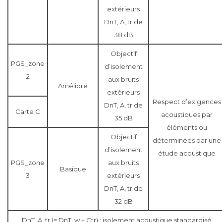
extérieurs
DnT, A, tr de
38 dB
Objectif
PGS_zone
d’isolement
2
aux bruits
Amélioré
extérieurs
Respect d’exigences
DnT, A, tr de
Carte C
acoustiques par
35 dB
éléments ou
Objectif
déterminées par une
d’isolement
étude acoustique
PGS_zone
aux bruits
Basique
3
extérieurs
DnT, A, tr de
32 dB
DnT, A, tr (= DnT, w + Ctr) : isolement acoustique standardisé