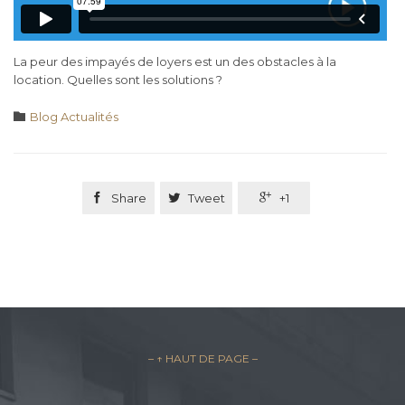
La peur des impayés de loyers est un des obstacles à la
location. Quelles sont les solutions ?
Category

Blog Actualités

Share

Tweet

+1
– ↑ HAUT DE PAGE –