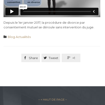
Depuis le 1er janvier 2017, la procédure de divorce par
consentement mutuel se déroule sans intervention du juge.
Category

Blog Actualités

Share

Tweet

+1
– ↑ HAUT DE PAGE –