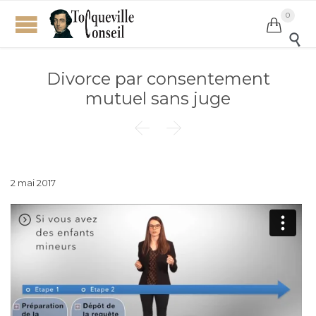
0


Divorce par consentement
mutuel sans juge


2 mai 2017