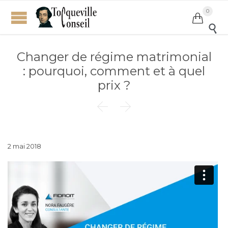
0


Changer de régime matrimonial
: pourquoi, comment et à quel
prix ?


2 mai 2018