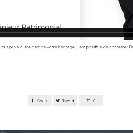
us prive d’une part de votre héritage, il est possible de contester l’a

Share

Tweet

+1