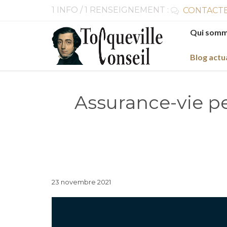
1 INFO / 1 RENSEIGNEMENT :
CONTACTE

Skip
Qui somm
to
content
Blog actu
Assurance-vie pe
23 novembre 2021