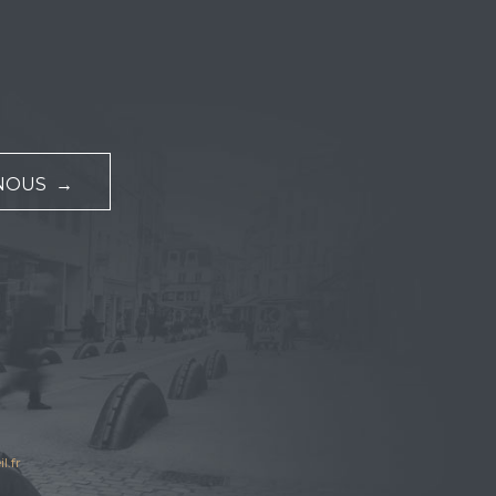
NOUS →
l.fr