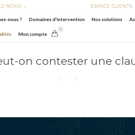
Z-NOUS →
ESPACE CLIENTS
es-nous ?
Domaines d’intervention
Nos solutions
As
0

alités
Mon compte
ut-on contester une clau

