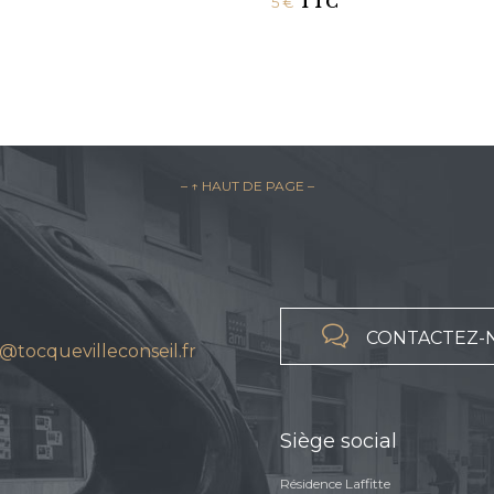
TTC
5
€
– ↑ HAUT DE PAGE –

CONTACTEZ-
@tocquevilleconseil.fr
Siège social
Résidence Laffitte