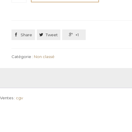
Bilan
Patrimonial

Share

Tweet

+1
Catégorie :
Non classé
 Ventes :
cgv