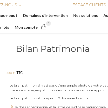
Z-NOUS →
ESPACE CLIENTS
es-nous ?
Domaines d’intervention
Nos solutions
As
0

alités
Mon compte
Bilan Patrimonial
TTC
1000
€
Le bilan patrimonial n'est pas qu'une simple photo de votre patr
place de stratégies patrimoniales dans le cadre d'une approch
Le bilan patrimonial comprend 2 documents écrits :
le dossier patrimonial et la lettre de synthèse patrimoniale