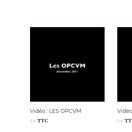
Vidéo : LES OPCVM
Vidé
TTC
TT
5
€
5
€